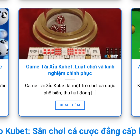
ề
Game Tài Xỉu Kubet: Luật chơi và kinh
7
nghiệm chinh phục
ười
Game Tài Xỉu Kubet là một trò chơi cá cược
K
phổ biến, thu hút đông [...]
XEM THÊM
 Kubet: Sân chơi cá cược đẳng cấp