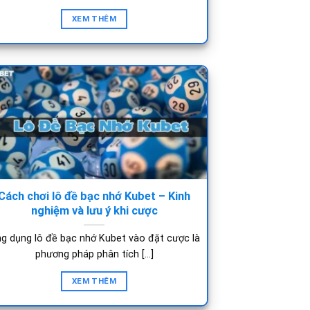
XEM THÊM
Cách chơi lô đề bạc nhớ Kubet – Kinh
nghiệm và lưu ý khi cược
g dụng lô đề bạc nhớ Kubet vào đặt cược là
phương pháp phân tích [...]
XEM THÊM