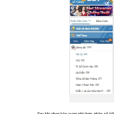
Sau khi chọn kèo cược phù hợp, nhập số tiề