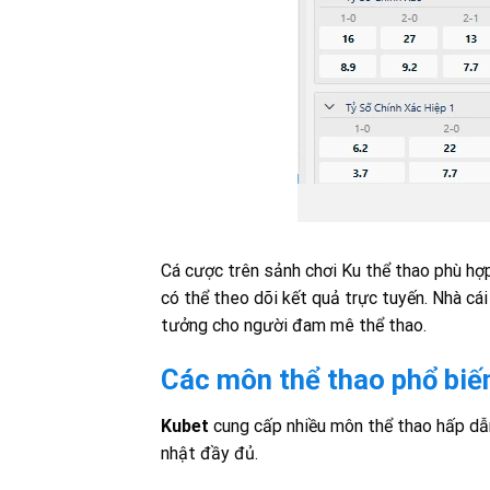
Cá cược trên sảnh chơi Ku thể thao phù hợp
có thể theo dõi kết quả trực tuyến. Nhà cái 
tưởng cho người đam mê thể thao.
Các môn thể thao phổ biến
Kubet
cung cấp nhiều môn thể thao hấp dẫn
nhật đầy đủ.