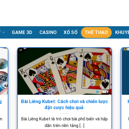
T
GAME 3D
CASINO
XỔ SỐ
THỂ THAO
KHUY
g
Bài Liêng Kubet: Cách chơi và chiến lược
đặt cược hiệu quả
ến
Bài Liêng Kubet là trò chơi bài phổ biến và hấp
dẫn trên nền tảng [...]