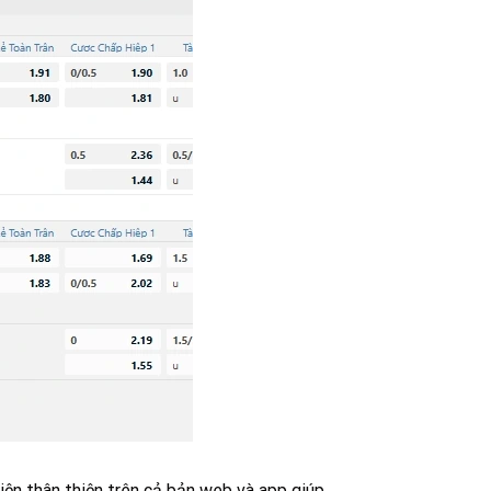
iện thân thiện trên cả bản web và app giúp