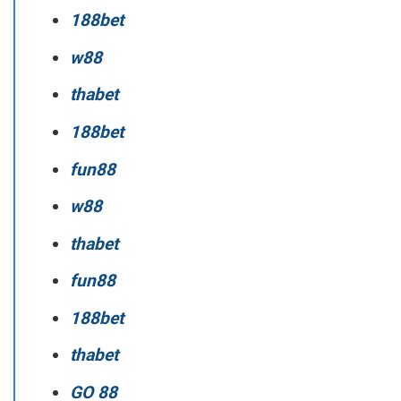
188bet
w88
thabet
188bet
fun88
w88
thabet
fun88
188bet
thabet
GO 88