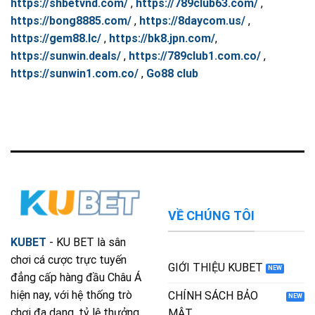
Người chơi có thể nhận thưởng 10% khi nạp tiền vào tài
https://shbetvnd.com/
,
https://789club63.com/
,
khoản
Sunwin
mỗi tuần, với mức tối đa lên đến 1 triệu
https://bong8885.com/
,
https://8daycom.us/
,
đồng. Chương trình này giúp bạn gia tăng vốn chơi game
https://gem88.lc/
,
https://bk8.jpn.com/
,
và dễ dàng tham gia vào các trò chơi yêu thích.
https://sunwin.deals/
,
https://789club1.com.co/
,
https://sunwin1.com.co/
,
Go88 club
Khuyến mãi hoàn tiền thua lỗ
Đánh lô đề online
mang đến một chương trình hoàn trả
lên tới 5% tổng số tiền thua lỗ cho người chơi mỗi tháng.
Đây là cơ hội để hội viên giảm bớt tổn thất và tiếp tục
thử vận may của mình trong các trò chơi.
Khuyến mãi dành cho người chơi trung thành
VỀ CHÚNG TÔI
Người chơi thường xuyên tham gia các trò chơi tại
W88
sẽ nhận được các phần quà giá trị. Ví dụ như tiền thưởng,
KUBET
- KU BET là sân
spin miễn phí hay các voucher đặc biệt khi tham gia các
chơi cá cược trực tuyến
GIỚI THIỆU KUBET
chương trình khuyến mãi dành riêng cho thành viên lâu
đẳng cấp hàng đầu Châu Á
năm.
hiện nay, với hệ thống trò
CHÍNH SÁCH BẢO
chơi đa dạng, tỷ lệ thưởng
MẬT