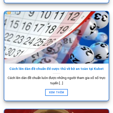
Hàng loạt game bắn cá của các nhà phát triển game góp
mặt tại sân chơi
Mỗi vòng chơi đều đầy sự kịch tính khi bạn phải sử dụng
kỹ năng và chiến thuật để bắn hạ các loài cá và thu thập
phần thưởng. Tỷ lệ trả thưởng trong trò chơi này tại
Fun88 đăng nhập
cũng rất cao. Điều này giúp bạn có thể
kiếm được những phần thưởng giá trị nếu có chiến thuật
hợp lý.
Cách lên dàn đề chuẩn để cược thủ về bờ an toàn tại Kubet
Games khác
Cách lên dàn đề chuẩn luôn được những người tham gia xổ số trực
Ngoài những trò nổi bật trên,
Hit club
còn cung cấp hàng
tuyến [...]
trăm tựa game khác để đáp ứng nhu cầu giải trí của hội
XEM THÊM
viên. Các trò này bao gồm những game slot hấp dẫn với
chủ đề phong phú, các trò chơi bài đa dạng và nhiều tựa
game thú vị khác. Mỗi trò đều có đặc điểm riêng, giúp
người chơi có thể lựa chọn game phù hợp.