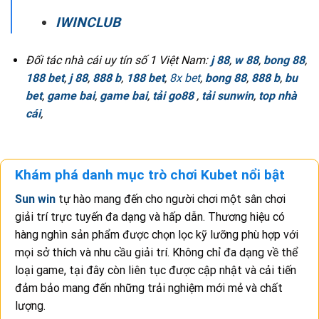
IWINCLUB
Đối tác nhà cái uy tín số 1 Việt Nam:
j 88
,
w 88
,
bong 88
,
188 bet
,
j 88
,
888 b
,
188 bet
,
8x bet
,
bong 88
,
888 b
,
bu
bet
,
game bai
,
game bai
,
tải go88
,
tải sunwin
,
top nhà
cái
,
Khám phá danh mục trò chơi Kubet nổi bật
Sun win
tự hào mang đến cho người chơi một sân chơi
giải trí trực tuyến đa dạng và hấp dẫn. Thương hiệu có
hàng nghìn sản phẩm được chọn lọc kỹ lưỡng phù hợp với
mọi sở thích và nhu cầu giải trí.
Không chỉ đa dạng về thể
loại game, tại đây còn liên tục được cập nhật và cải tiến
đảm bảo mang đến những trải nghiệm mới mẻ và chất
lượng.