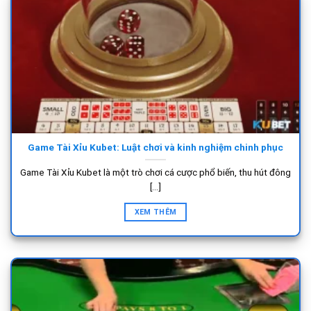
Với sự đa dạng về thể loại game, nhà cái
Ku casino
mang
đến một sân chơi giải trí phong phú, đầy đủ mọi thể loại
từ truyền thống đến hiện đại. Những trò chơi tại nền tảng
không chỉ mang lại cơ hội thắng lớn mà còn tạo ra những
giây phút thư giãn tuyệt vời cho người chơi.
Chương trình khuyến mãi đặc sắc tại Kubet
Game Tài Xỉu Kubet: Luật chơi và kinh nghiệm chinh phục
W88 link
luôn chú trọng mang đến cho người chơi những
Game Tài Xỉu Kubet là một trò chơi cá cược phổ biến, thu hút đông
cơ hội thưởng hấp dẫn thông qua các chương trình khuyến
[...]
mãi. Những chương trình này không chỉ giúp bạn có thêm
động lực tham gia mà còn gia tăng cơ hội nhận phần
XEM THÊM
thưởng giá trị. Dưới đây là 5 chương trình nổi bật tại nhà
cái mà bạn không thể bỏ qua
đánh lô đề online
:
Khuyến mãi đăng ký mới
Khi mới đăng ký tài khoản Kubet tại link trang chủ