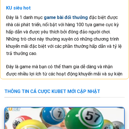
KU siêu hot
Đây là 1 danh mục
game bài đổi thưởng
đặc biệt được
nhà cái phát triển, nổi bật với hàng 100 tựa game cực kỳ
hấp dẫn và được yêu thích bởi đông đảo người chơi.
Những trò chơi này thường xuyên có những chương trình
khuyến mãi đặc biệt với các phần thưởng hấp dẫn và tỷ lệ
trả thưởng cao.
Đây là game mà bạn có thể tham gia dễ dàng và nhận
được nhiều lợi ích từ các hoạt động khuyến mãi và sự kiện
diễn ra liên tục. Các trò chơi tại danh mục này không chỉ
thu hút người chơi nhờ vào giao diện bắt mắt mà còn
THÔNG TIN CÁ CƯỢC KUBET MỚI CẬP NHẬT
mang đến những phút thư giãn, giải trí đỉnh cao.
Thể thao
Thể thao
J88
mang đến hơn 30 môn thể thao để người
chơi có thể tham gia cá cược. Từ các môn thể thao truyền