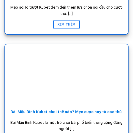
Kubet
Mẹo soi lô trượt Kubet đem đến thêm lựa chọn soi cầu cho cược
thủ. [...]
Hệ thống của thương hiệu đảm bảo kết nối mượt mà, giúp
XEM THÊM
hội viên tham gia vào các trò chơi mà không gặp phải vấn
đề về tốc độ hay gián đoạn. Các game tại đây của Kubet
đều có tỷ lệ trả thưởng giá trị khi tham gia.
E – Sports
E-sports là 1 phần không thể thiếu trong danh mục trò
chơi tại
J88
. Với sự phát triển mạnh mẽ của ngành thể
thao điện tử nền tảng đã nhanh chóng bắt kịp xu hướng và
mang đến cho người chơi những tựa game nổi tiếng. Ví dụ
như Liên Minh Huyền Thoại, Dota 2, PUBG và nhiều trò
khác.
Bài Mậu Binh Kubet chơi thế nào? Mẹo cược hay từ cao thủ
Các giải đấu e-sport lớn được tổ chức thường xuyên trên
Bài Mậu Binh Kubet là một trò chơi bài phổ biến trong cộng đồng
nền tảng của
game bài đổi thưởng
nơi người chơi có thể
người [...]
tham gia cá cược hoặc theo dõi các trận đấu trực tiếp.