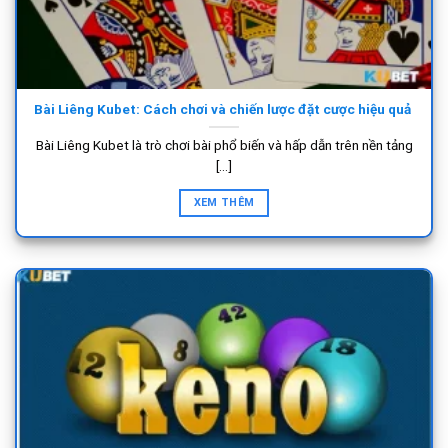
mà còn cho phép bạn tham gia cá cược trận đấu nhỏ. Điều
này giúp người chơi có thể linh hoạt và tham gia vào mọi
sự kiện thể thao yêu thích. Ngoài ra bạn còn có thể theo
dõi các trận đấu trực tiếp và cá cược ngay trong khi trận
đấu đang diễn ra, tăng thêm sự kịch tính và thú vị.
Bài Liêng Kubet: Cách chơi và chiến lược đặt cược hiệu quả
Bài Liêng Kubet là trò chơi bài phổ biến và hấp dẫn trên nền tảng
Xổ số
[...]
Xổ số luôn là 1 lựa chọn giải trí phổ biến và hấp dẫn cho
XEM THÊM
người chơi tại
nhà cái 188bet
. Với 1 hệ thống xổ số được
tổ chức đều đặn, người chơi có thể tham gia vào các kỳ
quay số với cơ hội trúng thưởng lớn.
Nền tảng cung cấp nhiều loại hình xổ số khác nhau, từ
truyền thống đến điện tử. Điều này giúp người chơi có thể
chọn lựa theo sở thích và nhu cầu cá nhân.
Cơ hội trúng
thưởng từ các trò chơi xổ số tại
Sun win
rất cao và mỗi
lần quay số đều mang đến cho hội viên những phút giây
hồi hộp và thú vị.