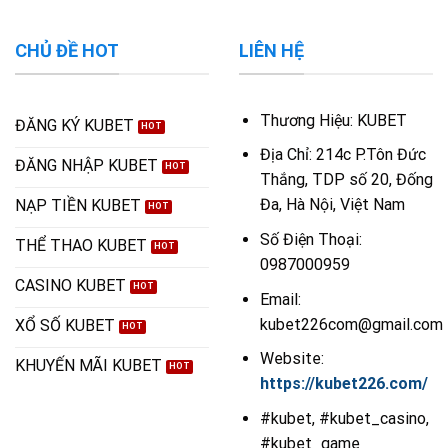
Chương trình ưu đãi dành cho đại lý Kubet
Kubet luôn tạo cơ hội tuyệt vời cho những người muốn
CHỦ ĐỀ HOT
LIÊN HỆ
tham gia vào công việc kinh doanh đại lý. Điều này giúp hội
viên kiếm thêm thu nhập thông qua các chương trình đại
lý hấp dẫn của
nhà cái 888B
. Dưới đây là bảng chi tiết về
Thương Hiệu:
KUBET
ĐĂNG KÝ KUBET
các chương trình mà đại lý có thể nhận được:
Địa Chỉ:
214c P.Tôn Đức
ĐĂNG NHẬP KUBET
Thắng, TDP số 20, Đống
Số tiền
Đa, Hà Nội, Việt Nam
NẠP TIỀN KUBET
hoặc tỷ lệ
Chương trình
Điều kiện
Lợi ích
khuyến
Số Điện Thoại:
THỂ THAO KUBET
mãi
0987000959
Đại lý mời
Hoa hồng
CASINO KUBET
Đại lý sẽ nhận
người chơi
lên đến
Email:
Hoa hồng từ
hoa hồng từ mỗi
mới đăng
50% trên
người chơi mới
hội viên mới
kubet226com@gmail.com
XỔ SỐ KUBET
ký và nạp
tổng số
tham gia.
tiền lần đầu
tiền nạp.
Website:
KHUYẾN MÃI KUBET
Đại lý duy
https://kubet226.com/
Nhận hoa hồng
1% -5% tùy
trì sự tham
Hoa hồng từ
từ tổng doanh
vào mức
#kubet, #kubet_casino,
gia của
lượt chơi của
thu của thành
độ hoạt
người chơi
#kubet_game
người mới
viên nạp và tham
động của